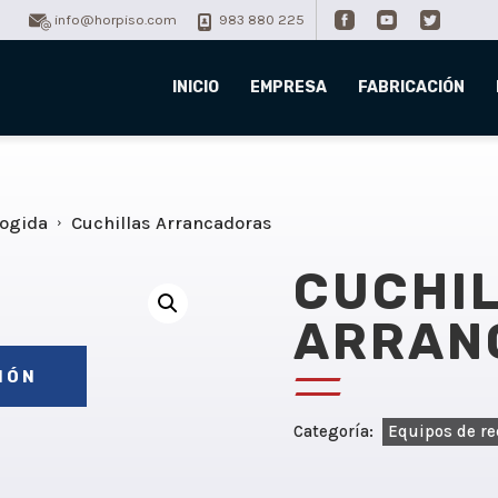
info@horpiso.com
983 880 225
INICIO
EMPRESA
FABRICACIÓN
cogida
Cuchillas Arrancadoras
CUCHI
ARRAN
IÓN
Categoría:
Equipos de r