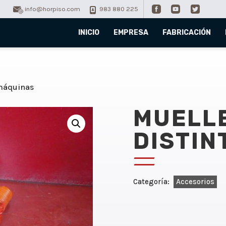
info@horpiso.com
983 880 225
INICIO
EMPRESA
FABRICACIÓN
 máquinas
MUELLE
DISTIN
Categoría:
Accesorios