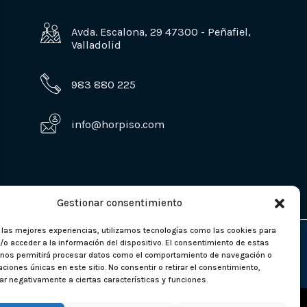
Avda. Escalona, 29 47300 - Peñafiel,
Valladolid
983 880 225
info@horpiso.com
Gestionar consentimiento
r las mejores experiencias, utilizamos tecnologías como las cookies para
o acceder a la información del dispositivo. El consentimiento de estas
 nos permitirá procesar datos como el comportamiento de navegación o
caciones únicas en este sitio. No consentir o retirar el consentimiento,
r negativamente a ciertas características y funciones.
seño web:
Máxima Comunicación