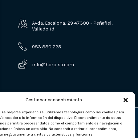
Avda. Escalona, 29 47300 - Peñafiel,
Valladolid
983 880 225
info@horpiso.com
Gestionar consentimiento
r las mejores experiencias, utilizamos tecnologías como las cookies para
o acceder a la información del dispositivo. El consentimiento de estas
 nos permitirá procesar datos como el comportamiento de navegación o
caciones únicas en este sitio. No consentir o retirar el consentimiento,
r negativamente a ciertas características y funciones.