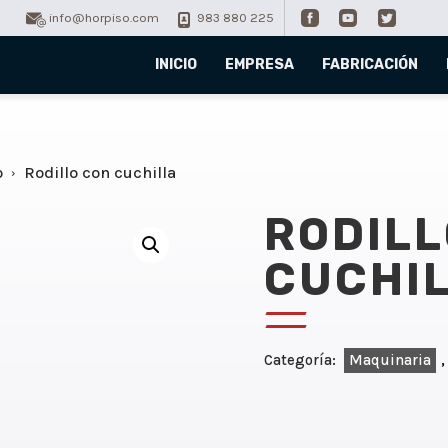
info@horpiso.com
983 880 225
INICIO
EMPRESA
FABRICACIÓN
o
Rodillo con cuchilla
RODILL
CUCHI
Categoría:
Maquinaria