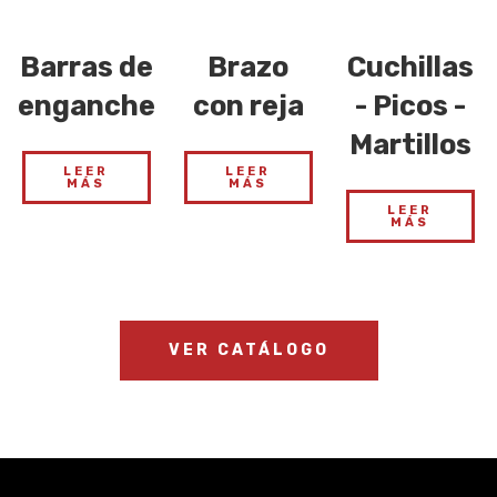
Barras de
Brazo
Cuchillas
enganche
con reja
- Picos -
Martillos
LEER
LEER
MÁS
MÁS
LEER
MÁS
VER CATÁLOGO