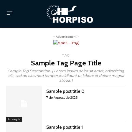
- Advertisement -
TAG
Sample Tag Page Title
Sample Tag Description. ( Lorem ipsum dolor sit amet, adipisicing
elit, sed do eiusmod tempor incididunt ut labore et dolore magna
aliqua. )
Sample post title 0
7 de August de 2026
Sin categoría
Sample post title 1