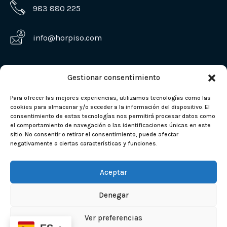
983 880 225
info@horpiso.com
Gestionar consentimiento
Para ofrecer las mejores experiencias, utilizamos tecnologías como las
cookies para almacenar y/o acceder a la información del dispositivo. El
consentimiento de estas tecnologías nos permitirá procesar datos como
el comportamiento de navegación o las identificaciones únicas en este
sitio. No consentir o retirar el consentimiento, puede afectar
negativamente a ciertas características y funciones.
©
HORPISO 2024
|
Accesibilidad
-
Política de cookies
-
Aviso Legal
-
Política de
privacidad
| Diseño web:
Máxima Comunicación
Aceptar
Denegar
Ver preferencias