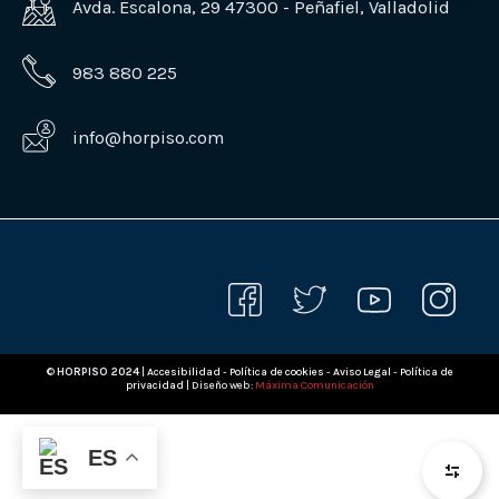
Avda. Escalona, 29 47300 - Peñafiel, Valladolid
983 880 225
info@horpiso.com
©
HORPISO 2024
|
Accesibilidad
-
Política de cookies
-
Aviso Legal
-
Política de
privacidad
| Diseño web:
Máxima Comunicación
ES